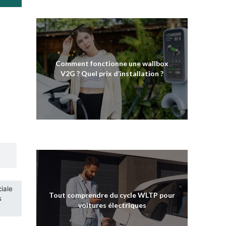
Comment fonctionne une wallbox
V2G ? Quel prix d’installation ?
Tout comprendre du cycle WLTP pour
voitures électriques