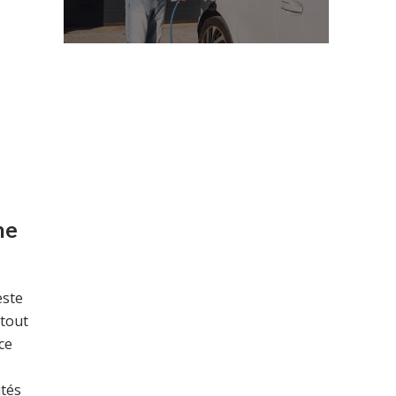
ne
este
 tout
ce
ités