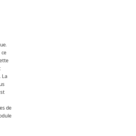
ue.
 ce
ette
t
. La
us
st
es de
module