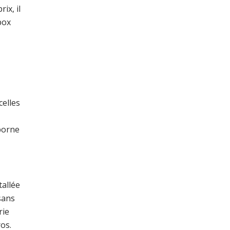
ix, il
box
celles
 borne
tallée
sans
rie
os.