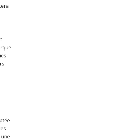
tera
t
arque
ues
rs
aptée
les
t une