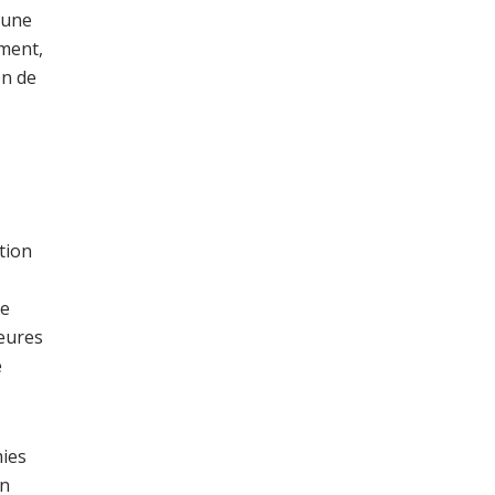
 une
ment,
on de
tion
ne
heures
e
mies
un